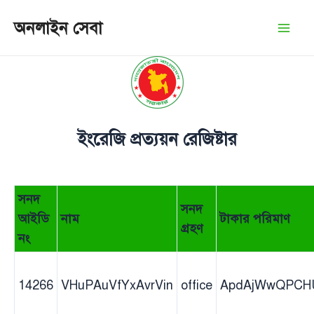
Skip
অনলাইন সেবা
to
Mai
content
Men
ইংরেজি প্রত্যয়ন রেজিষ্টার
সনদ
সনদ
আইডি
নাম
টাকার পরিমাণ
গ্রহণ
নং
14266
VHuPAuVfYxAvrVin
office
ApdAjWwQPCH