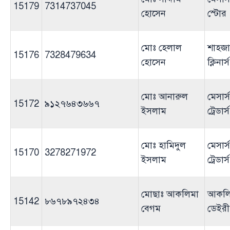
15179
7314737045
হোসেন
স্টোর
মোঃ হেলাল
শাহজা
15176
7328479634
হোসেন
ক্লিনার্স
মোঃ আনারুল
মেসার্স 
15172
৯১২৭৬৪৩৬৬৭
ইসলাম
ট্রেডার্স
মোঃ হামিদুল
মেসার্স 
15170
3278271972
ইসলাম
ট্রেডার্স
মোছাঃ আকলিমা
আকলি
15142
৮৬৭৮৯৭২৪৩৪
বেগম
ডেইরী 