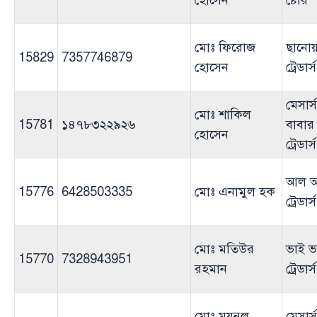
হোসেন
ষ্টোর
মোঃ ফিরোজ
ছানোয়
15829
7357746879
হোসেন
ট্রেডার্স
মেসার্
মোঃ শাকিল
15781
১৪৭৮৩২২৯২৬
বাবার
হোসেন
ট্রেডার্স
আল আ
15776
6428503335
মোঃ এনামুল হক
ট্রেডার্স
মোঃ মতিউর
ভাই ভ
15770
7328943951
রহমান
ট্রেডার্স
মোঃ ময়নুল
মেসার্