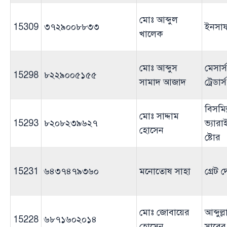
মোঃ আব্দুল
15309
৩৭২৯০০৮৮৩৩
ইনসাফ 
খালেক
মোঃ আব্দুস
মেসার্স
15298
৮২২৯০০৫১৫৫
সামাদ আজাদ
ট্রেডার্স
বিসমিল
মোঃ সাদ্দাম
15293
৮২০৮২৩৯৬২৭
ভ্যার
হোসেন
ষ্টোর
15231
৬৪৩৭৪৭৯৩৬০
মনোতোষ সাহা
গ্রেট
মোঃ জোবায়ের
আব্দুল
15228
৬৮৭১৬০২০১৪
হোসেন
সাবের ট