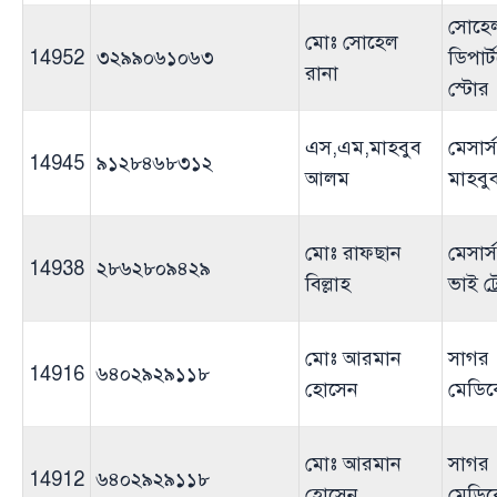
সোহে
মোঃ সোহেল
14952
৩২৯৯০৬১০৬৩
ডিপার্
রানা
স্টোর
এস,এম,মাহবুব
মেসার
14945
৯১২৮৪৬৮৩১২
আলম
মাহব
মোঃ রাফছান
মেসার্
14938
২৮৬২৮০৯৪২৯
বিল্লাহ
ভাই ট্র
মোঃ আরমান
সাগর
14916
৬৪০২৯২৯১১৮
হোসেন
মেডিক
মোঃ আরমান
সাগর
14912
৬৪০২৯২৯১১৮
হোসেন
মেডিক