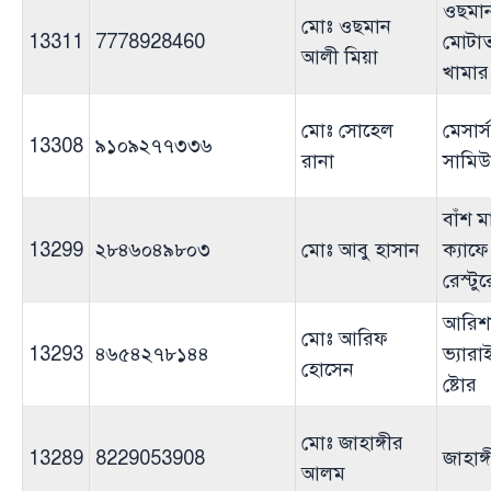
ওছমান
মোঃ ওছমান
13311
7778928460
মোটা
আলী মিয়া
খামার
মোঃ সোহেল
মেসার্স
13308
৯১০৯২৭৭৩৩৬
রানা
সামিউল
বাঁশ ম
13299
২৮৪৬০৪৯৮০৩
মোঃ আবু হাসান
ক্যাফে
রেস্টুর
আরিশ
মোঃ আরিফ
13293
৪৬৫৪২৭৮১৪৪
ভ্যার
হোসেন
ষ্টোর
মোঃ জাহাঙ্গীর
13289
8229053908
জাহাঙ্
আলম