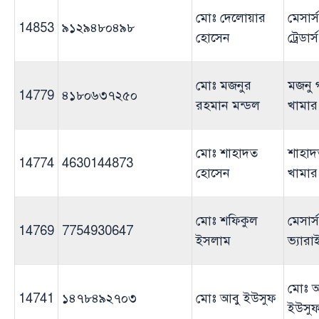
মোঃ দেলোয়ার
মেসার্
14853
৯১২৯৪৮০৪৯৮
হোসেন
ট্রেডার্স
মোঃ মজনুর
মজনু 
14779
৪১৮০৬৩৭২৫০
রহমান মন্ডল
খামার
মোঃ শাহাদত
শাহাদ
14774
4630144873
হোসেন
খামার
মোঃ শফিকুল
মেসার্
14769
7754930647
ইসলাম
ভ্যারা
মোঃ 
14741
১৪৭৮৪৯২৭০৩
মোঃ আবু ইউসুফ
ইউসু