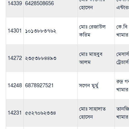
14339
6428508656
হোসেন
এন্টার
মোঃ রেজাউল
কে.বি
14301
১০১৩৮৮৩৭৬২
করিম
খামার
মোঃ মাহবুব
মেসার্
14272
২৩৫৩৮৮৪৪৯৩
আলম
ট্রেডার্স
রুদ্র 
14248
6878927521
সগেন মুর্মু
খামার
মোঃ সাহাদাত
তানজি
14231
৫৫২৭০৬২৩৩৪
হোসেন
খামার