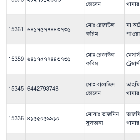
হোসেন
খামার
মোঃ রেজাউল
মা অ
15361
৬৪১৭৫৭৭৪৪৩৭৩১
করিম
পাওয়
মোঃ রেজাউল
মেসার্
15359
৬৪১৭৫৭৭৪৪৩৭৩১
করিম
ট্রেডার্স
মোঃ বায়েজিদ
তাহমি
15345
6442793748
হোসেন
খামার
মোসাঃ তাজমিন
তাজমি
15336
৪১৫৫০৫৯৯১০
সুলতানা
খামার