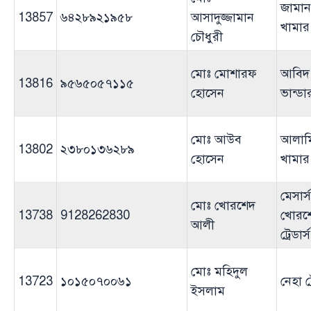
জামান
13857
৬৪২৮৯২১৯৫৮
আসাদুজ্জামান
খামার
চৌধুরী
মোঃ মোশারফ
আবিদ
13816
৯৫৬৫০৫৭১১৫
হোসেন
ভান্ডা
মোঃ আউব
আলামি
13802
২৩৮০১৩৬২৮৯
হোসেন
খামার
মেসার্স
মোঃ খোরশেদ
13738
9128262830
খোরশ
আলী
ট্রেডার্স
মোঃ মহিদুল
13723
১০১৫০৭০০৬১
নেহা ট্
ইসলাম