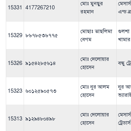
মোঃ মুনছুর
মেসার্
15331
4177267210
রহমান
এন্ড ব্র
মোছাঃ তাছলিমা
গুলশা
15329
৮৬৭৮৫৩৬৭৭৫
বেগম
খামার
মোঃ দেলোয়ার
15326
৯১৫৪২৮৫৬১৪
বন্ধু ট্র
হোসেন
মোঃ নুর আলম
নুর 
15323
৬০১২৫৯০৫৭৩
হোসেন
ভ্যারা
মোঃ দেলোয়ার
মেসার্
15313
৯১২৯৪৮০৪৯৮
হোসেন
ট্রেডার্স