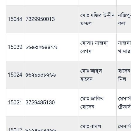
মোঃ মজির উদ্দীন
নজিপু
15044
7329950013
মন্ডল
কল
মোসাঃ নাজমা
নাজমা
15039
৮৬৯৩৭৬৪৪৭৭
বেগম
খামার
মোঃ আবুল
হাসেন
15024
৪৬২৯০৫৮২৬৬
হাসেন
মিল
মোঃ জাকির
মেসার্
15021
3729485130
হোসেন
ট্রেডার্স
মোঃ বাদল
মেসার্
15017
৯১২৭৮০৪৫৬৬