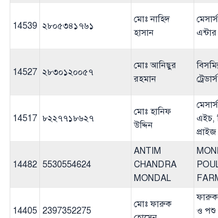
মোঃ নাহিদ
মেসার্
14539
২৮০৫৩৪১৭৬১
হাসান
এন্টার
মোঃ আনিছুর
বিসমিল
14527
২৮৩০১২০০৫৭
রহমান
ট্রেডার্স
মেসার্
মোঃ হানিফ
14517
৮২২৭৭১৮৬২৭
এইচ, 
উদ্দিন
প্রাইজ
ANTIM
MON
14482
5530554624
CHANDRA
POU
MONDAL
FAR
ফারুক
মোঃ ফারুক
14405
2397352275
ও পশু
হোসেন