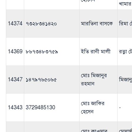
খামার
14374
৭৩২৮৩৪১৪২০
মারতিনা বাসকে
রিমা ট
14369
৮৬৭৩৪৮৩৭৫৯
ইতি রানী মালী
রত্না ট
মোঃ মিজানুর
14347
১৪৭৯৭৬৫০৬৫
মিজানুর
রহমান
মোঃ জাকির
14343
3729485130
-
হেসেন
মোঃ কাওসার
মেসার্