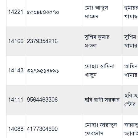
মোঃ আব্দুল
হুমায়র
14221
৫৫০৯৮৪২৫৭০
মাজেদ
খামাড়
সুশিম কুমার
সুশিম
14166
2379354216
মন্ডল
খামার
মোছাঃ আমিনা
আমিনা
14143
৩২৭৯৫১৪৮৯১
খাতুন
খামার
ছবি ভ্
14111
9564463306
ছবি রাণী সরকার
স্টোর
মোছাঃ জান্নাতুন
জান্নাত
14088
4177304690
ফেরদৌস
ভ্যারা