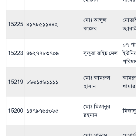
মোঃ আব্দুল
মোতা
15225
৪১৭৮৫১১৪৪২
কাদের
ভ্যারা
০৭ পা
15223
৪৬২৭৭৮৩৭০৯
সুফুরা রাইচ মেল
ইউনি
পরিষ
মোঃ কামরুল
কামরু
15219
৮৬৬১৫৬১১১১
হাসান
খামার
মোঃ মিজানুর
15200
১৪৭৯৭৬৫০৬৫
মিজানুর
রহমান
মোঃ সাদ্দাম
মেসার্স