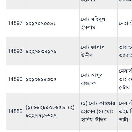
মোঃ মহিদুল
14897
১০১৫০৭০০৬১
নেহা ট্
ইসলাম
মোঃ জালাল
ভাই ভ
14893
৮২২৭৪৩৪১৫৯
উদ্দীন
ভ্যারা
মেসার্
মোঃ আব্দুর
14890
১০১০৬১৪৩৩৫
ভাই 
রাজ্জাক
স্টোর
(১) মোঃ কাওছার
মেসার্
(১) ৬৪২৮৫০৮৬৫৬, (২)
14886
হোসেন (২) মোঃ
এইচ ব
৮২২৭৭১৮৬২৭
হানিফ উদ্দিন
ভাটা