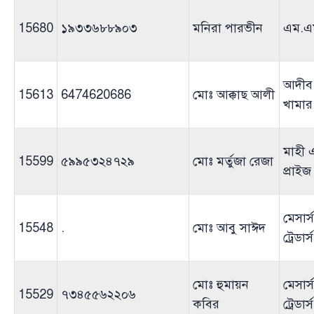
15680
১৯৩৩৬৮৮৯০৩
মনিরা পারভীন
এম.এম 
আদীব
15613
6474620686
মোঃ আক্কাছ আলী
খামার
মাহী এ
15599
৫৯৯৫৩২৪৭২৯
মোঃ মর্তুজা রেজা
প্রাইজ
মেসার্
15548
.
মোঃ আবু সাঈদ
ট্রেডার্স
মোঃ হুমায়ন
মেসার্
15529
৭৩৪৫৫৬২২০৬
কবির
ট্রেডার্স