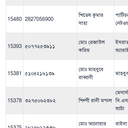
শিতেষ কুমার
পাটিচ
15480
2827056900
সাহা
নেটওয়া
মোঃ রেজাউল
ইসরা
15393
৫০৭৭২৫৩৯১১
করিম
ভ্যারা
মোঃ মাহবুবে
15381
৫১০৪২১৬১৩৯
মাহবুব
রাব্বানী
মেসার্স
15378
৩২৭৫০৬২৩৮২
শিল্পী রানী মন্ডল
বি.এস
ভাটা
মোঃ আনোয়ার
রাইসা
15375
২৮২৭৮১২৩৩৬