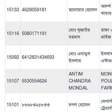
আদর্শ
15133
4629059181
ছানোয়ার হোসেন
খামার
মোঃ সুজাউর
রাফা এ
15116
5080171191
রহমান
প্রাইজ
মোঃ এনামুল
ইসলা
15092
6412831434693
ইসলাম
এন্টার
ANTIM
MON
15107
5530554624
CHANDRA
POU
MONDAL
FAR
মেসার
15101
৮৬৬৮৩২৫৮৩৩
চপল হোসেন
ট্রেডার্স