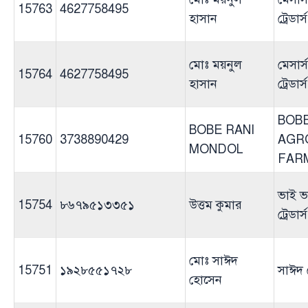
15763
4627758495
হাসান
ট্রেডার্স
মোঃ ময়নুল
মেসার্
15764
4627758495
হাসান
ট্রেডার্স
BOB
BOBE RANI
15760
3738890429
AGR
MONDOL
FAR
ভাই ভ
15754
৮৬৭৯৫১৩৩৫১
উত্তম কুমার
ট্রেডার্স
মোঃ সাঈদ
15751
১৯২৮৫৫১৭২৮
সাঈদ ট্
হোসেন