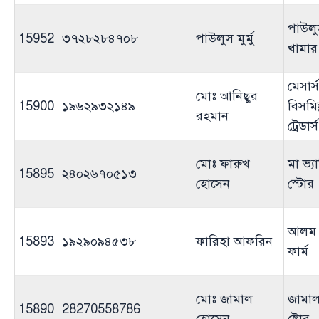
পাউলু
15952
৩৭২৮২৮৪৭০৮
পাউলুস মুর্মু
খামার
মেসার্স
মোঃ আনিছুর
15900
১৯৬২৯৩২১৪৯
বিসমিল
রহমান
ট্রেডার্স
মোঃ ফারুখ
মা ভ্য
15895
২৪০২৬৭০৫১৩
হোসেন
স্টোর
আলম 
15893
১৯২৯০৯৪৫৩৮
ফারিহা আফরিন
ফার্ম
মোঃ জামাল
জামাল
15890
28270558786