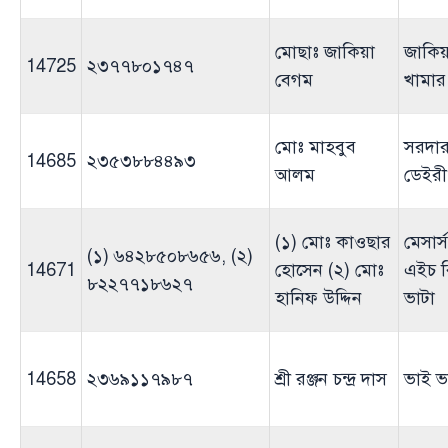
মোছাঃ জাকিয়া
জাকিয়
14725
২৩৭৭৮০১৭৪৭
বেগম
খামার
মোঃ মাহবুব
সরদার
14685
২৩৫৩৮৮৪৪৯৩
আলম
ডেইরী 
(১) মোঃ কাওছার
মেসার্
(১) ৬৪২৮৫০৮৬৫৬, (২)
14671
হোসেন (২) মোঃ
এইচ ব
৮২২৭৭১৮৬২৭
হানিফ উদ্দিন
ভাটা
14658
২৩৬৯১১৭৯৮৭
শ্রী রঞ্জন চন্দ্র দাস
ভাই ভ