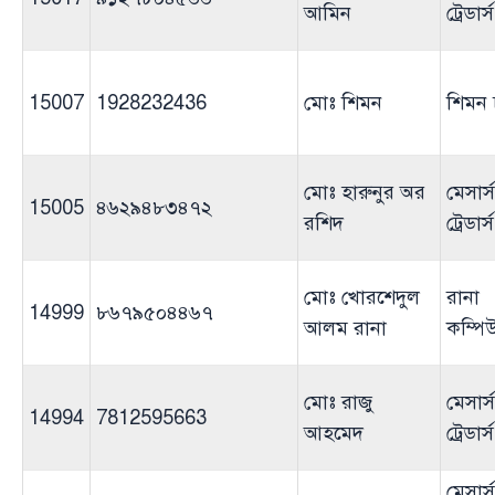
আমিন
ট্রেডার্স
15007
1928232436
মোঃ শিমন
শিমন চ
মোঃ হারুনুর অর
মেসার্
15005
৪৬২৯৪৮৩৪৭২
রশিদ
ট্রেডার্স
মোঃ খোরশেদুল
রানা
14999
৮৬৭৯৫০৪৪৬৭
আলম রানা
কম্পি
মোঃ রাজু
মেসার্
14994
7812595663
আহমেদ
ট্রেডার্স
মেসার্স