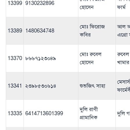
13399
9130232896
হোসেন
ফার্ম
মোঃ ফিরোজ
আল আ
13389
1480634748
কবির
এগ্রো 
মোঃ রুবেল
রুবেল
13370
৮৬৬৭১২৩০৪৯
হোসেন
খামার
মেসার্
13341
২৩৯৮৫৩০৬১৪
শুভজিৎ সাহা
ফার্মে
দুলি রাণী
13335
6414713601399
দুলি গ
প্রামানিক