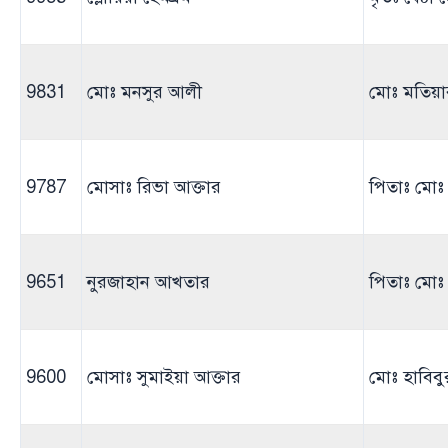
9831
মোঃ মনসুর আলী
মোঃ মতিয়া
9787
মোসাঃ রিভা আক্তার
পিতাঃ মোঃ 
9651
নুরজাহান আখতার
পিতাঃ মোঃ 
9600
মোসাঃ সুমাইয়া আক্তার
মোঃ হাবিব