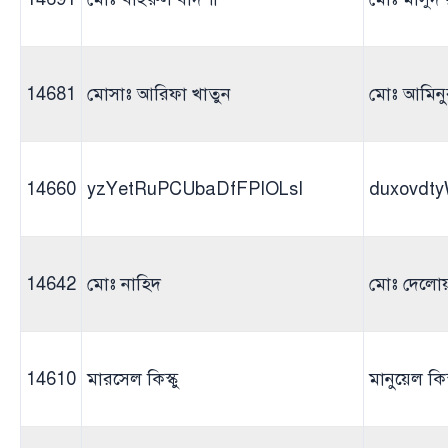
14681
মোসাঃ আরিফা খাতুন
মোঃ আমিনু
14660
yzYetRuPCUbaDfFPIOLsI
duxovd
14642
মোঃ নাহিদ
মোঃ দেলো
14610
মারসেল কিস্কু
মানুয়েল কিস্