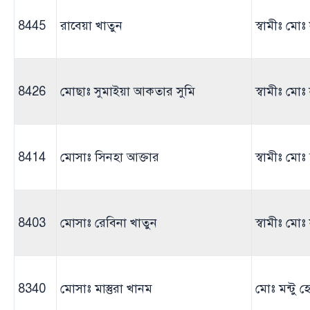
8445
রাবেয়া খাতুন
স্বামীঃ মো
8426
মোছাঃ সুমাইয়া আকতার সুমি
স্বামীঃ ম
8414
মোসাঃ সিনহা আক্তার
স্বামীঃ মো
8403
মোসাঃ রেবিনা খাতুন
স্বামীঃ মোঃ
8340
মোসাঃ মাস্তুরা খানম
মোঃ মন্টু 