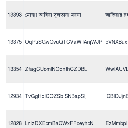
13393
মোছাঃ আবিয়া সুলতানা ময়না
আতিয়ার র
13375
OqPuSGwQvuQTCVaWilAnjWJP
oVNXBux
13354
ZfagCUomlNOqnfhCZDBL
WwIAUV
12934
TvGgHqlCOZSbISNBapSIj
lCBIDJj
12828
LnlzDXEcmBaCWxFFceyhcN
EzMmbpI