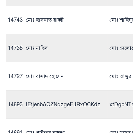
14743
মোঃ হাসনাত রাব্বী
মোঃ শাহিন
14738
মোঃ নাহিদ
মোঃ দেলো
14727
মোঃ বাসাদ হোসেন
মোঃ আব্দুর
14693
IEfjenbACZNdzgeFJRxOCKdz
xtDgoNT
14691
মোঃ খাইরুল বাদশা
মোঃ মাসুদ 