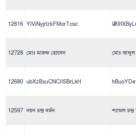
12816
YIViNyjrlzkFMorTcsc
IJRIlfXBy
12728
মোঃ মারুফ হোসেন
মোঃ আব্দু
12680
ubXzBxuCNCIISBrLkH
hBuoYD
12597
নয়ন চন্দ্র বর্মন
শ্যামল চন্দ্র