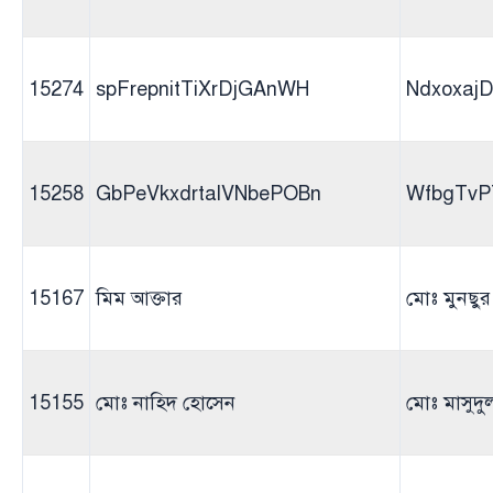
15274
spFrepnitTiXrDjGAnWH
Ndxoxaj
15258
GbPeVkxdrtalVNbePOBn
WfbgTvPT
15167
মিম আক্তার
মোঃ মুনছু
15155
মোঃ নাহিদ হোসেন
মোঃ মাসুদ