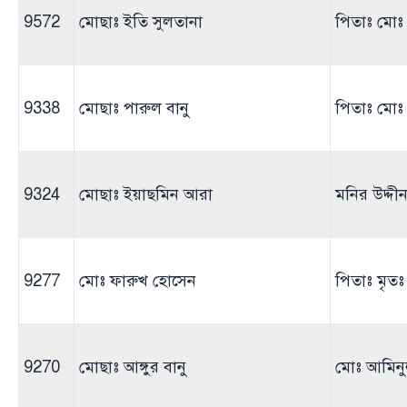
9572
মোছাঃ ইতি সুলতানা
পিতাঃ মোঃ
9338
মোছাঃ পারুল বানু
পিতাঃ মোঃ
9324
মোছাঃ ইয়াছমিন আরা
মনির উদ্দী
9277
মোঃ ফারুখ হোসেন
পিতাঃ মৃত
9270
মোছাঃ আঙ্গুর বানু
মোঃ আমিন