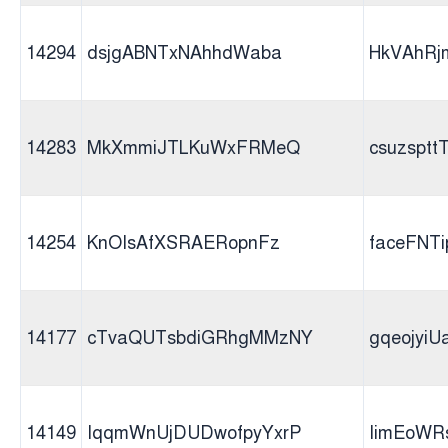
14294
dsjgABNTxNAhhdWaba
HkVAhR
14283
MkXmmiJTLKuWxFRMeQ
csuzsptt
14254
KnOIsAfXSRAERopnFz
faceFNT
14177
cTvaQUTsbdiGRhgMMzNY
gqeojyi
14149
IqqmWnUjDUDwofpyYxrP
IimEoWR