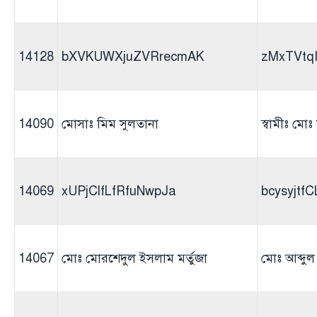
14128
bXVKUWXjuZVRrecmAK
zMxTVtq
14090
মোসাঃ মিম সুলতানা
স্বামীঃ মো
14069
xUPjClfLfRfuNwpJa
bcysyjtf
14067
মোঃ মোরশেদুল ইসলাম মর্তুজা
মোঃ আব্দু