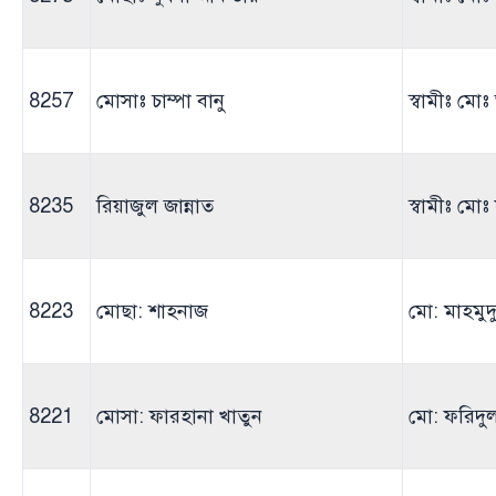
8257
মোসাঃ চাম্পা বানু
স্বামীঃ মো
8235
রিয়াজুল জান্নাত
স্বামীঃ মো
8223
মোছা: শাহনাজ
মো: মাহমু
8221
মোসা: ফারহানা খাতুন
মো: ফরিদু