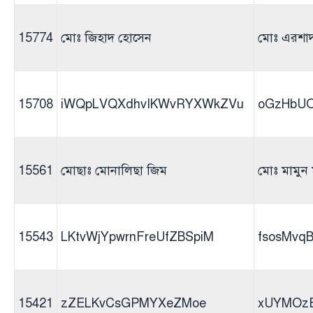
15774
মোঃ জিহাদ হোসেন
মোঃ এরশা
15708
iWQpLVQXdhvIKWvRYXWkZVu
oGzHbUO
15561
মোছাঃ মোনালিছা জিম
মোঃ মামুন 
15543
LKtvWjYpwrnFreUfZBSpiM
fsosMvq
15421
zZELKvCsGPMYXeZMoe
xUYMOzE