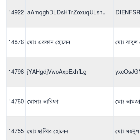
14922
aAmqghDLDsHTrZoxuqULshJ
DIENFSR
14876
মোঃ এরফান হোসেন
মোঃ বাবুল
14798
jYAHgdjVwoAxpExhfLg
yxcOsJG
14760
মোসাঃ আরিফা
মোঃ আমজা
14755
মোঃ ছাব্বির হোসেন
মোঃ ময়নুল