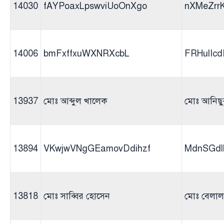
14030
fAYPoaxLpswviUoOnXgo
nXMeZrrK
14006
bmFxffxuWXNRXcbL
FRHulIcd
13937
মোঃ আব্দুল খালেক
মোঃ আনিছু
13894
VKwjwVNgGEamovDdihzf
MdnSGd
13818
মোঃ সাব্বির হোসেন
মোঃ বেলা