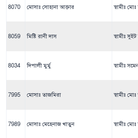
8070
মোসাঃ সোহানা আক্তার
স্বামীঃ মো
8059
মিষ্টি রানী দাস
স্বামীঃ সুইট
8034
দিপালী মুর্মু
স্বামীঃ সম
7995
মোসাঃ তাজমিরা
স্বামীঃ ম
7989
মোসাঃ মেহেনাজ খাতুন
স্বামীঃ মো