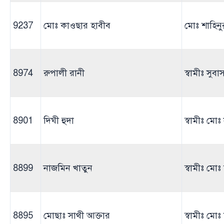
9237
মোঃ কাওছার হাবীব
মোঃ শাহিন
8974
রুপালী রানী
স্বামীঃ সুবাস 
8901
দিঘী হুদা
স্বামীঃ মো
8899
নাজমিন খাতুন
স্বামীঃ মো
8895
মোছাঃ সাথী আক্তার
স্বামীঃ মো