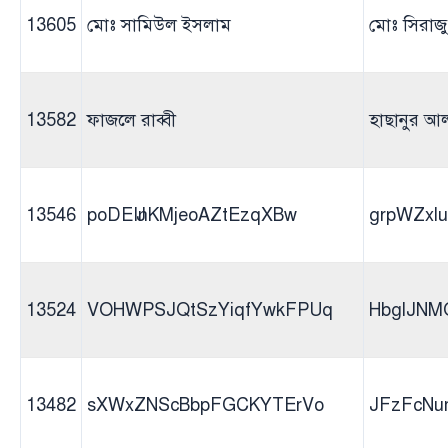
13605
মোঃ সামিউল ইসলাম
মোঃ সিরাজ
13582
ফাজলে রাব্বী
হাছানুর আ
13546
poDEIJnKMjeoAZtEzqXBw
grpWZx
13524
VOHWPSJQtSzYiqfYwkFPUq
HbglJNMQ
13482
sXWxZNScBbpFGCKYTErVo
JFzFcN