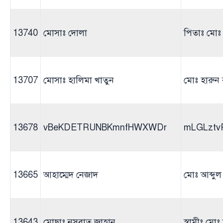
13740
মোসাঃ দোলা
পিতাঃ মোঃ
13707
মোসাঃ হালিমা খাতুন
মোঃ হারুন
13678
vBeKDETRUNBKmnfHWXWDr
mLGLztv
13665
আহাম্মেদ নেজাদ
মোঃ আব্দু
13643
মোছাঃ নুসরাত জাহান
স্বামীঃ মো