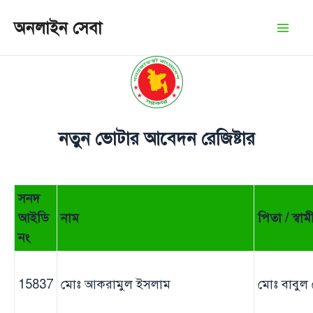
Skip
অনলাইন সেবা
to
Mai
content
Men
নতুন ভোটার আবেদন রেজিষ্টার
সনদ
আইডি
নাম
পিতা / স্বা
নং
15837
মোঃ আকরামুল ইসলাম
মোঃ বাবুল