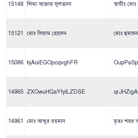
15148
লিমা আক্তার সুলতানা
স্বামীঃ মো
15121
মোঃ সিয়াম হোসেন
মোঃ হুমায়
15086
bjAoiEGOpcqvghFR
OupPaS
14965
ZXOwuHQaYfylLZDSE
qrJHZig
14961
মোঃ আব্দুর রহমান
মৃতঃ শহর 