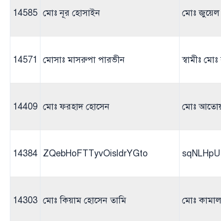
14585
মোঃ নূর হোসাইন
মোঃ জুয়েল
14571
মোসাঃ মাসরুপা পারভীন
স্বামীঃ মো
14409
মোঃ ফরহাদ হোসেন
মোঃ আতোয়
14384
ZQebHoFTTyvOisldrYGto
sqNLHpU
14303
মোঃ কিয়াম হোসেন তামি
মোঃ কামা