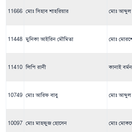
11666
মোঃ সিহাব শাহরিয়ার
মোঃ আব্দুল
11448
মুনিকা আইরিন মৌমিতা
মোঃ মোরশ
11410
লিপি রানী
কানাই বর্মন
10749
মোঃ আরিফ বাবু
মোঃ আব্দু
10097
মোঃ মাহফুজ হোসেন
মোঃ মোকল