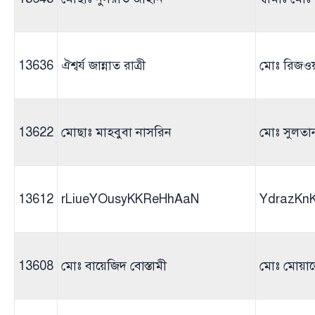
13636
ঐশ্বর্য জান্নাত রাত্রী
মোঃ রিজও
13622
মোছাঃ মাহবুবা নাসরিন
মোঃ সুলতা
13612
rLiueYOusyKKReHhAaN
YdrazKn
13608
মোঃ বায়েজিদ বোস্তামী
মোঃ মোয়াজ