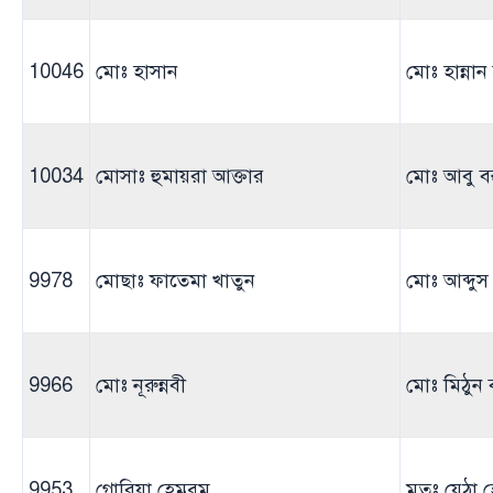
10046
মোঃ হাসান
মোঃ হান্না
10034
মোসাঃ হুমায়রা আক্তার
মোঃ আবু বক্
9978
মোছাঃ ফাতেমা খাতুন
মোঃ আব্দুস
9966
মোঃ নূরুন্নবী
মোঃ মিঠুন 
9953
গ্লোরিয়া হেমব্রম
মৃতঃ যেঠা 