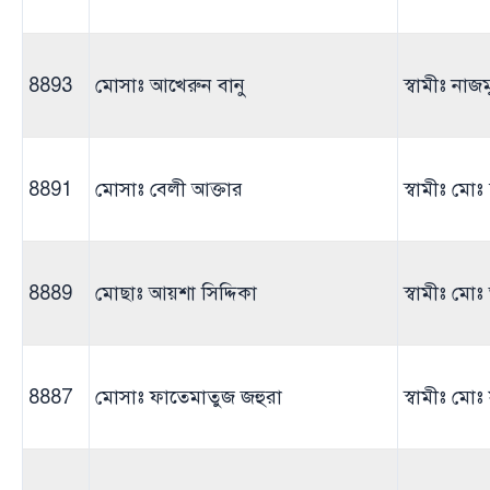
8893
মোসাঃ আখেরুন বানু
স্বামীঃ না
8891
মোসাঃ বেলী আক্তার
স্বামীঃ মোঃ
8889
মোছাঃ আয়শা সিদ্দিকা
স্বামীঃ মো
8887
মোসাঃ ফাতেমাতুজ জহুরা
স্বামীঃ মোঃ