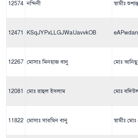
12574
নন্দিনী
স্বামীঃ শুশান
12471
KSqJYPxLLGJWaUavvkOB
eAPwda
12267
মোসাঃ মিনহাজ বানু
মোঃ আনিছু
12081
মোঃ রাহুল ইসলাম
মোঃ বদিউ
11822
মোসাঃ সারমিন বানু
স্বামীঃ মোঃ