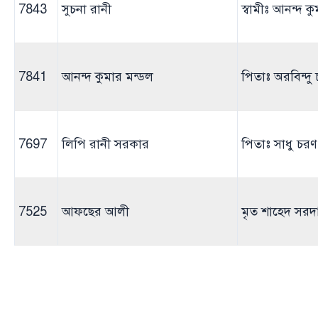
7843
সুচনা রানী
স্বামীঃ আনন্দ ক
7841
আনন্দ কুমার মন্ডল
পিতাঃ অরবিন্দু চন
7697
লিপি রানী সরকার
পিতাঃ সাধু চরণ
7525
আফছের আলী
মৃত শাহেদ সরদ