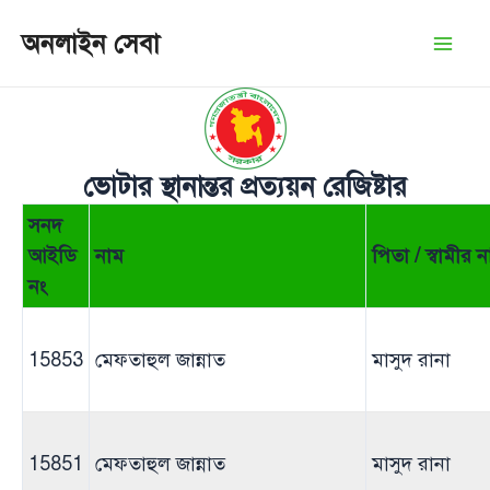
Skip
অনলাইন সেবা
to
Mai
content
Men
ভোটার স্থানান্তর প্রত্যয়ন রেজিষ্টার
সনদ
আইডি
নাম
পিতা / স্বামীর 
নং
15853
মেফতাহুল জান্নাত
মাসুদ রানা
15851
মেফতাহুল জান্নাত
মাসুদ রানা