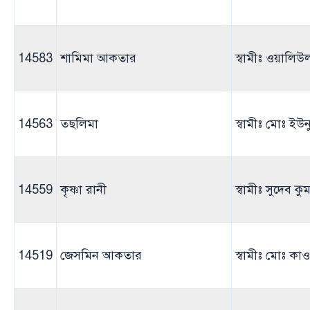
14583
শামিমা আকতার
স্বামীঃ ওয়ালি
14563
তছলিমা
স্বামীঃ মোঃ ইউ
14559
কৃষ্ণা রানী
স্বামীঃ সুদেব কু
14519
জেসমিন আকতার
স্বামীঃ মোঃ কা