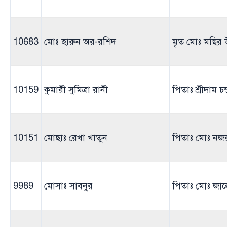
10683
মোঃ হারুন অর-রশিদ
মৃত মোঃ মছির উ
10159
কুমারী সুমিত্রা রানী
পিতাঃ শ্রীদাম চন্দ
10151
মোছাঃ রেখা খাতুন
পিতাঃ মোঃ নজ
9989
মোসাঃ সাবনুর
পিতাঃ মোঃ জাক