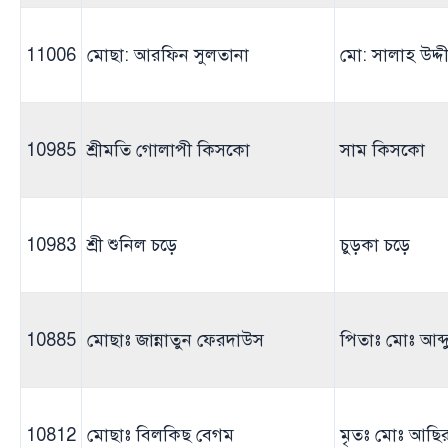
11006
মোছা: আরফিন সুলতানা
মো: সালাহ উদ্দ
10985
শ্রীমতি গোলাপী কিসকো
সাম কিসকো
10983
শ্রী শুনিল চড়ে
চুড়কা চড়ে
10885
মোছাঃ জান্নাতুন ফেরদাউস
পিতাঃ মোঃ আব্দ
10812
মোছাঃ বিলকিছ বেগম
মৃতঃ মোঃ আছির