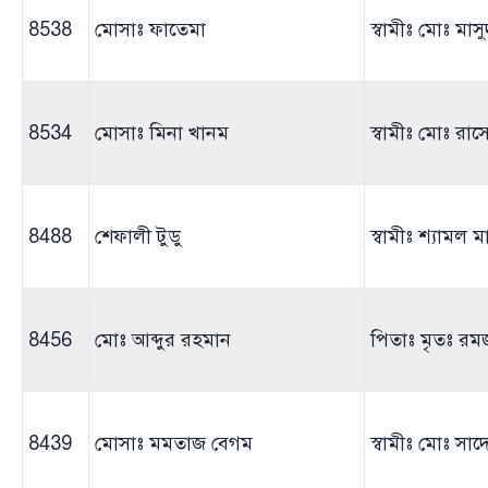
8538
মোসাঃ ফাতেমা
স্বামীঃ মোঃ মাস
8534
মোসাঃ মিনা খানম
স্বামীঃ মোঃ রা
8488
শেফালী টুডু
স্বামীঃ শ্যামল মা
8456
মোঃ আব্দুর রহমান
পিতাঃ মৃতঃ র
8439
মোসাঃ মমতাজ বেগম
স্বামীঃ মোঃ সা