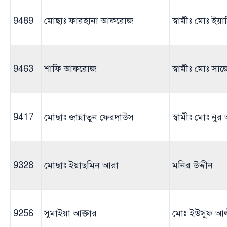
9489
মোছাঃ ফারহানা আফরোজ
স্বামীঃ মোঃ ই
9463
শাফি আফরোজ
স্বামীঃ মোঃ সা
9417
মোছাঃ জান্নাতুন ফেরদাউস
স্বামীঃ মোঃ নু
9328
মোছাঃ ইয়াছমিন আরা
মনির উদ্দীন
9256
সুমাইয়া আক্তার
মোঃ ইউসুফ আ