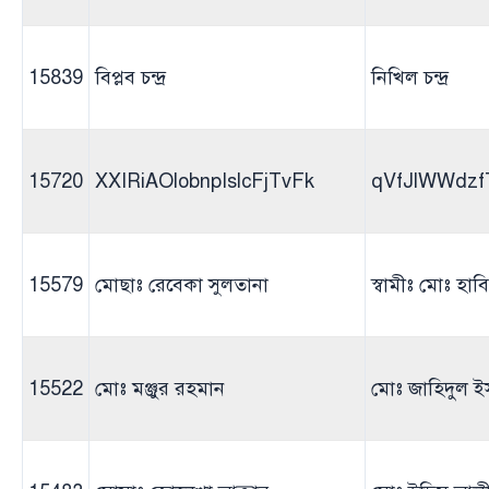
15839
বিপ্লব চন্দ্র
নিখিল চন্দ্র
15720
XXIRiAOlobnpIslcFjTvFk
qVfJlWWdzf
15579
মোছাঃ রেবেকা সুলতানা
স্বামীঃ মোঃ হাব
15522
মোঃ মঞ্জুর রহমান
মোঃ জাহিদুল 