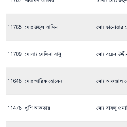
11767
শারমিন আক্তার
স্বামীঃ মোঃ রু
11765
মোঃ রুহুল আমিন
মোঃ ছানোয়ার 
11709
মোসাঃ সেলিনা বানু
মোঃ বয়েন উদ্দী
11648
মোঃ আরিফ হোসেন
মোঃ আফজাল হ
11478
খুশি আকতার
মোঃ বাবলু প্রম