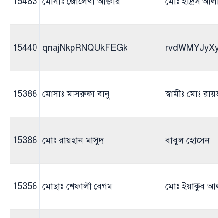
15483
মোসাঃ জোলেখা আক্তার
মোঃ ইদ্রিস আল
15440
qnajNkpRNQUkFEGk
rvdWMYJyX
15388
মোসাঃ মাসরুফা বানু
স্বামীঃ মোঃ রায়
15386
মোঃ রায়হান মাসুদ
বাবুল হোসেন
15356
মোছাঃ শেফালী বেগম
মোঃ ইয়াকুব আ