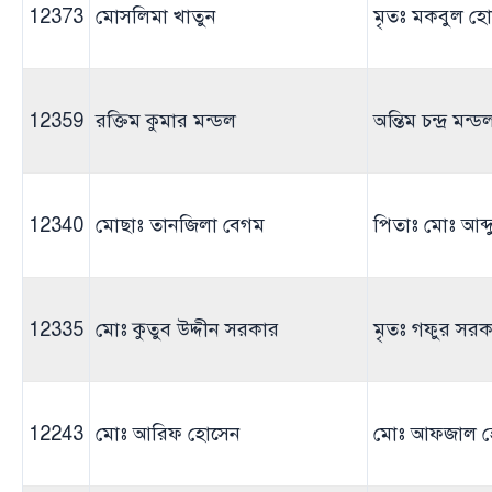
12373
মোসলিমা খাতুন
মৃতঃ মকবুল হ
12359
রক্তিম কুমার মন্ডল
অন্তিম চন্দ্র মন্ড
12340
মোছাঃ তানজিলা বেগম
পিতাঃ মোঃ আব্
12335
মোঃ কুতুব উদ্দীন সরকার
মৃতঃ গফুর সরক
12243
মোঃ আরিফ হোসেন
মোঃ আফজাল হ