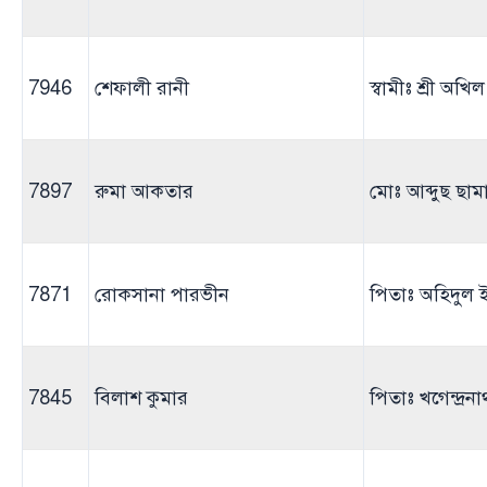
7946
শেফালী রানী
স্বামীঃ শ্রী অখিল
7897
রুমা আকতার
মোঃ আব্দুছ ছাম
7871
রোকসানা পারভীন
পিতাঃ অহিদুল
7845
বিলাশ কুমার
পিতাঃ খগেন্দ্রনা