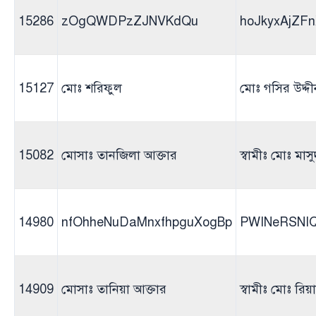
15286
zOgQWDPzZJNVKdQu
hoJkyxAjZF
15127
মোঃ শরিফুল
মোঃ গসির উদ্দী
15082
মোসাঃ তানজিলা আক্তার
স্বামীঃ মোঃ মাস
14980
nfOhheNuDaMnxfhpguXogBp
PWINeRSNIQ
14909
মোসাঃ তানিয়া আক্তার
স্বামীঃ মোঃ রি