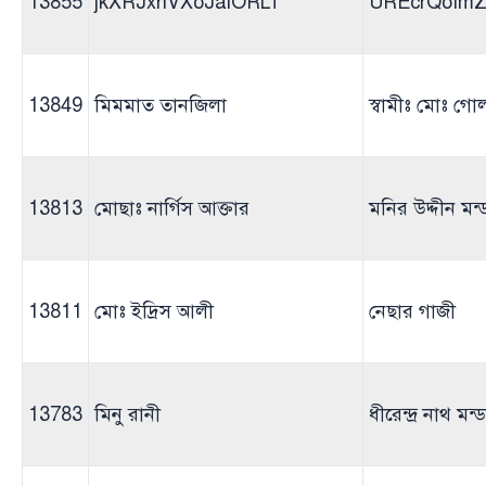
13855
jkXRJxnVXoJaiORLf
UREcrQoImZi
13849
মিমমাত তানজিলা
স্বামীঃ মোঃ গ
13813
মোছাঃ নার্গিস আক্তার
মনির উদ্দীন মন
13811
মোঃ ইদ্রিস আলী
নেছার গাজী
13783
মিনু রানী
ধীরেন্দ্র নাথ মন্