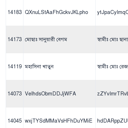
14183
QXnuLStAaFhGckvJKLpho
ytJpaCyImq
14173
মোছাঃ সানুয়ারী বেগম
স্বামীঃ মোঃ ছ
14119
মহাসিনা খাতুন
স্বামীঃ মোঃ র
14073
VeIhdsObmDDJjWFA
zZYvImrTRv
14045
wxjTYSdMMaVsHFhDuYMiE
hdDARppZU