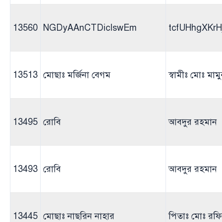
13560
NGDyAAnCTDicIswEm
tcfUHhgXKr
13513
মোছাঃ মর্জিনা বেগম
স্বামীঃ মোঃ মাম
13495
রোবি
আবদুর রহমান
13493
রোবি
আবদুর রহমান
13445
মোছাঃ নাছরিন নাহার
পিতাঃ মোঃ রফ