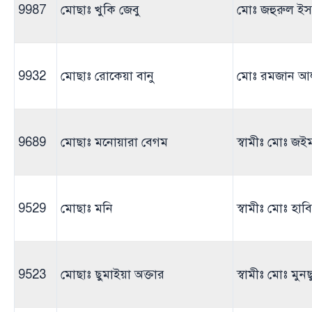
9987
মোছাঃ খুকি জেবু
মোঃ জহুরুল ই
9932
মোছাঃ রোকেয়া বানু
মোঃ রমজান আ
9689
মোছাঃ মনোয়ারা বেগম
স্বামীঃ মোঃ জইম
9529
মোছাঃ মনি
স্বামীঃ মোঃ হাব
9523
মোছাঃ ছুমাইয়া অক্তার
স্বামীঃ মোঃ মু