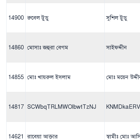
14900
রুবেল টুডু
সুশিল টুডু
14860
মোসাঃ জহুরা বেগম
সাইফদ্দীন
14855
মোঃ খায়রুল ইসলাম
মোঃ ময়েন উদ্দী
14817
SCWbqTRLMWOlbwtTzNJ
KNMDkaERV
14621
রাবেয়া আক্তার
স্বামীঃ মোঃ আ