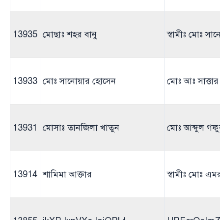
13935
মোছাঃ শহর বানু
স্বামীঃ মোঃ স
13933
মোঃ সানোয়ার হোসেন
মোঃ আঃ সাত্তার
13931
মোসাঃ তানজিলা খাতুন
মোঃ আব্দুল গফ
13914
শামিমা আক্তার
স্বামীঃ মোঃ এ