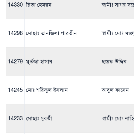
14330
রিতা হেমরম
স্বামীঃ সাগর স
14298
মোছাঃ তানজিলা পারভীন
স্বামীঃ মোঃ ম
14279
মুর্তজা হাসান
ছয়েফ উদ্দিন
14245
মোঃ শরিফুল ইসলাম
আবুল কাসেম
14233
মোছাঃ সুরভী
স্বামীঃ মোঃ নাহ