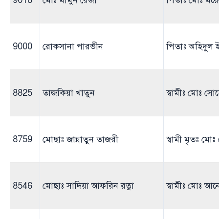
9018
মোঃ মামুন রেজা
পিতাঃ মোঃ ময়েন
9000
রোকসানা পারভীন
পিতাঃ অহিদুল
8825
তাজকিয়া খাতুন
স্বামীঃ মোঃ সো
8759
মোছাঃ জান্নাতুন তাজরী
স্বামী মৃতঃ মো
8546
মোছাঃ সাদিয়া আফরিন রত্না
স্বামীঃ মোঃ আ