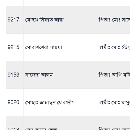
9217
মোছাঃ সিফাত আরা
পিতাঃ মোঃ সাদ
9215
মোবাশশেরা সায়মা
স্বামীঃ মোঃ ই
9153
সাজেদা আলম
পিতাঃ আখি মদ্
9020
মোছাঃ জান্নাতুন ফেরদৌস
স্বামীঃ মোঃ মাম